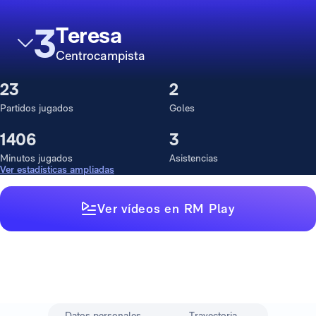
3
Teresa
Centrocampista
23
2
Partidos jugados
Goles
1406
3
Minutos jugados
Asistencias
Ver estadísticas ampliadas
Ver vídeos en RM Play
Datos personales
Trayectoria