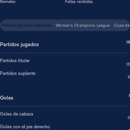
Remates
Faltas recibidas
Primera División Femenina
Women's Champions League
Copa de 
19
Partidos jugados
Partidos titular
13
Partidos suplente
6
1
Goles
Goles de cabeza
0
Goles con el pie derecho