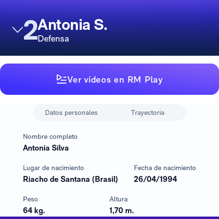
2
Antonia S.
Defensa
Ver vídeos en RM Play
Datos personales
Trayectoria
Nombre completo
Antonia Silva
Lugar de nacimiento
Fecha de nacimiento
Riacho de Santana (Brasil)
26/04/1994
Peso
Altura
64 kg.
1,70 m.