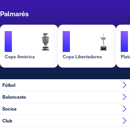
Palmarés
1
1
1
Copa América
Copa Libertadores
Plat
Fútbol
Baloncesto
Socios
Club