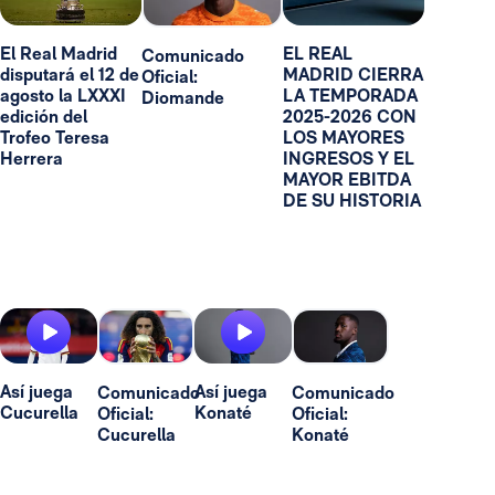
El Real Madrid
EL REAL
Comunicado
disputará el 12 de
MADRID CIERRA
Oficial:
agosto la LXXXI
LA TEMPORADA
Diomande
edición del
2025-2026 CON
Trofeo Teresa
LOS MAYORES
Herrera
INGRESOS Y EL
MAYOR EBITDA
DE SU HISTORIA
Así juega
Así juega
Comunicado
Comunicado
Cucurella
Konaté
Oficial:
Oficial:
Cucurella
Konaté