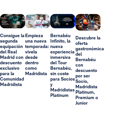
Consigue la
Empieza
Bernabéu
Descubre la
segunda
una nueva
Infinito, la
oferta
equipación
temporada:
nueva
gastronómica
del Real
vívela
experiencia
del
Madrid con
desde
inmersiva
Bernabéu
descuento
dentro
del Tour
con
exclusivo
como
Bernabéu,
descuento
para la
Madridista
sin coste
por ser
Comunidad
para Socios
Socio,
Madridista
y
Madridista
Madridistas
Platinum,
Platinum
Premium o
Junior