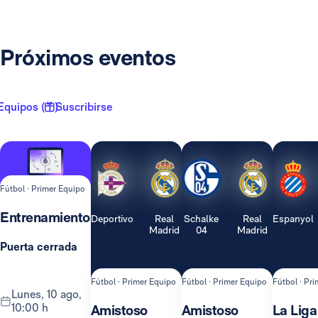
Próximos eventos
Equipos ( 1 )
Suscribirse
Fútbol · Primer Equipo
Entrenamiento
Deportivo
Real
Schalke
Real
Espanyol
Madrid
04
Madrid
Puerta cerrada
Fútbol · Primer Equipo
Fútbol · Primer Equipo
Fútbol · Pr
lunes, 10 ago,
10:00 h
Amistoso
Amistoso
La Liga