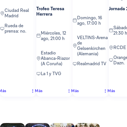
Trofeo Teresa
Jornada 
Ciudad Real
Herrera
Madrid
domingo, 16
ago, 17:00 h
Rueda de
sábado, 22 ago,
prensa: no.
miércoles, 12
21:30 
VELTINS-Arena
ago, 21:00 h
de
RCDE
Gelsenkirchen
Estadio
(Alemania)
Orange TV y
Abanca-Riazor
Dazn.
(A Coruña)
Realmadrid TV
La 1 y TVG
Más
Más
Más
Más