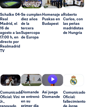
Schalke 04-
Se cumplen
Homenaje a
Roberto
Real
diez años
Puskas en
Carlos, con
Madrid, el
de la
Budapest
las peñas
16 de
tercera
madridistas
agosto a las
Supercopa
de Hungría
17:00 h, en
de Europa
directo por
Realmadrid
TV
Diomande
Así juega
Comunicado
Comunicado
se entrenó
Diomande
Oficial: Vini
Oficial:
en su
Jr.,
fallecimiento
primer día
renovado
de Jorge