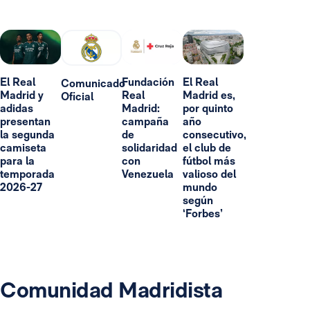
El Real
Fundación
El Real
Comunicado
Madrid y
Real
Madrid es,
Oficial
adidas
Madrid:
por quinto
presentan
campaña
año
la segunda
de
consecutivo,
camiseta
solidaridad
el club de
para la
con
fútbol más
temporada
Venezuela
valioso del
2026-27
mundo
según
‘Forbes’
Comunidad Madridista