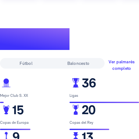
Un palmarés de
leyenda
Ver palmarés
Fútbol
Baloncesto
completo
36
Mejor Club S. XX
Ligas
15
20
Copas de Europa
Copas del Rey
9
13