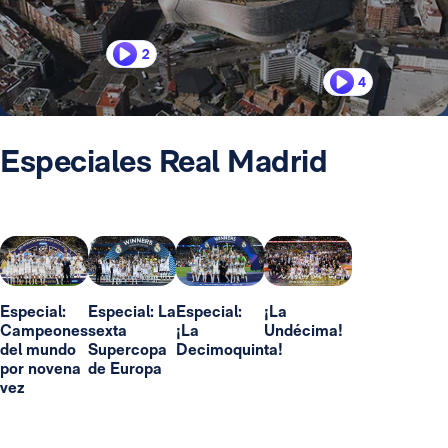
2
4
Especiales Real Madrid
Especial:
Especial: La
Especial:
¡La
Campeones
sexta
¡La
Undécima!
del mundo
Supercopa
Decimoquinta!
por novena
de Europa
vez