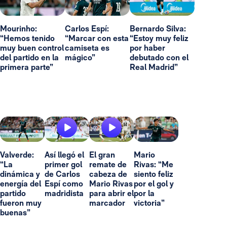
Mourinho:
Carlos Espí:
Bernardo Silva:
“Hemos tenido
“Marcar con esta
“Estoy muy feliz
muy buen control
camiseta es
por haber
del partido en la
mágico”
debutado con el
primera parte”
Real Madrid”
Valverde:
Así llegó el
El gran
Mario
“La
primer gol
remate de
Rivas: “Me
dinámica y
de Carlos
cabeza de
siento feliz
energía del
Espí como
Mario Rivas
por el gol y
partido
madridista
para abrir el
por la
fueron muy
marcador
victoria”
buenas”