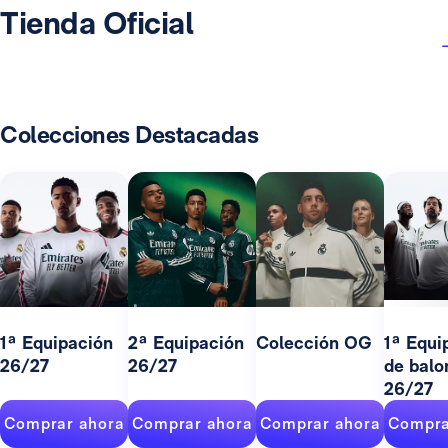
Tienda Oficial
Colecciones Destacadas
1ª Equipación
2ª Equipación
Colección OG
1ª Equi
26/27
26/27
de balo
26/27
Comprar ahora
Comprar ahora
Comprar ahora
Compra