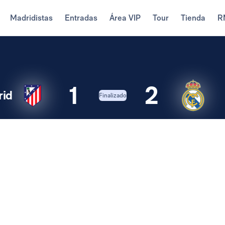
Madridistas
Entradas
Área VIP
Tour
Tienda
R
1
2
rid
Finalizado