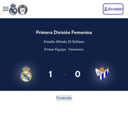
Acceder
Primera División Femenina
Estadio Alfredo Di Stéfano
Primer Equipo · Femenino
1
0
-
Sporting de
Real Madrid
Finalizado
Huelva