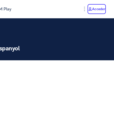
M Play
Acceder
spanyol