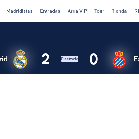
Madridistas
Entradas
Área VIP
Tour
Tienda
R
2
0
rid
E
Finalizado