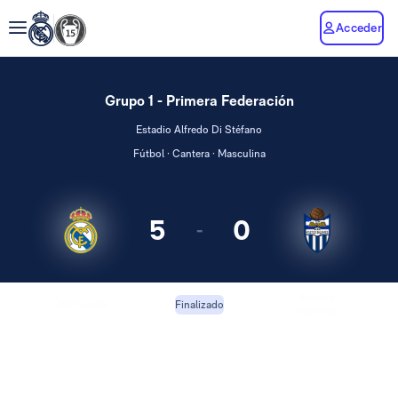
Acceder
Grupo 1 - Primera Federación
Estadio Alfredo Di Stéfano
Fútbol · Cantera · Masculina
5
0
-
Atlético
RM Castilla
Finalizado
Baleares