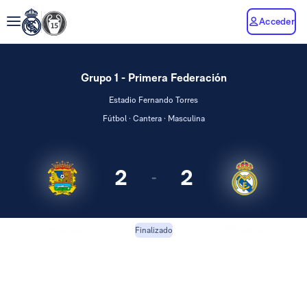
Acceder
Grupo 1 - Primera Federación
Estadio Fernando Torres
Fútbol · Cantera · Masculina
2
2
-
Fuenlabrada
RM Castilla
Finalizado