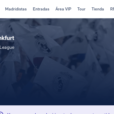
Madridistas
Entradas
Área VIP
Tour
Tienda
R
nkfurt
 League