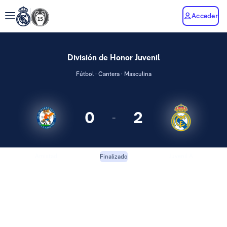
Acceder
División de Honor Juvenil
Fútbol · Cantera · Masculina
0
2
-
Amistad
Juvenil A
Finalizado