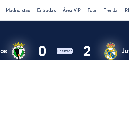
Madridistas
Entradas
Área VIP
Tour
Tienda
R
0
2
os
Ju
Finalizado