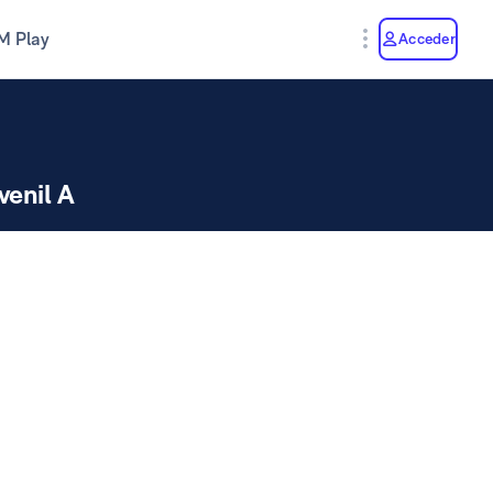
M Play
Acceder
venil A