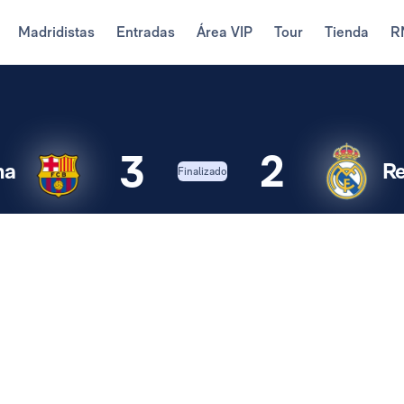
Madridistas
Entradas
Área VIP
Tour
Tienda
R
3
2
na
Re
Finalizado