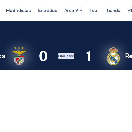
Madridistas
Entradas
Área VIP
Tour
Tienda
R
0
1
ca
Re
Finalizado