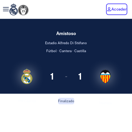
Acceder
Amistoso
Estadio Alfredo Di Stéfano
Fútbol · Cantera · Castilla
1
1
-
Valencia
RM Castilla
Finalizado
Mestalla