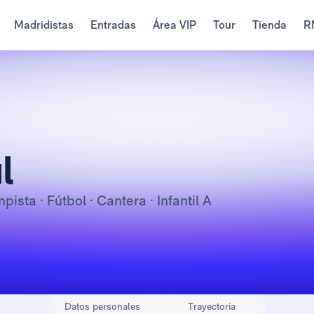
Madridistas
Entradas
Área VIP
Tour
Tienda
R
l
mpista
· Fútbol · Cantera · Infantil A
Datos personales
Trayectoria