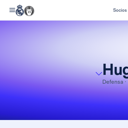
Socios
Hug
Defensa
·