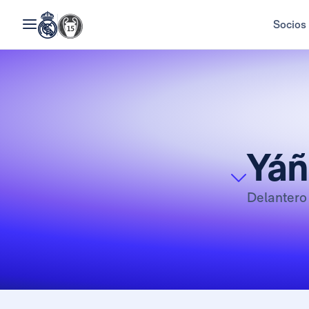
Socios
Yáñ
Delanter