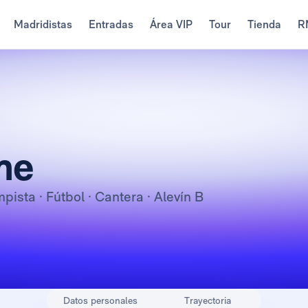
Madridistas
Entradas
Área VIP
Tour
Tienda
R
me
mpista
· Fútbol · Cantera · Alevín B
Datos personales
Trayectoria