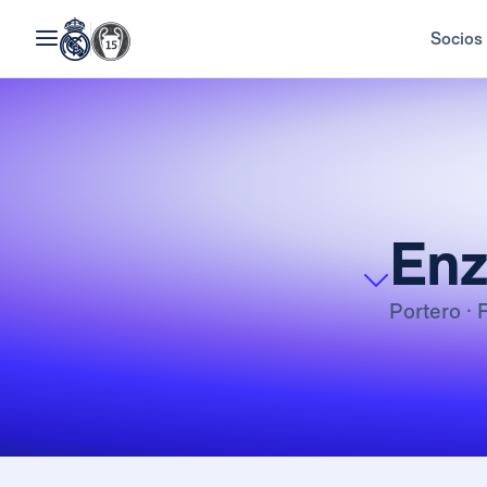
Socios
En
Portero
· 