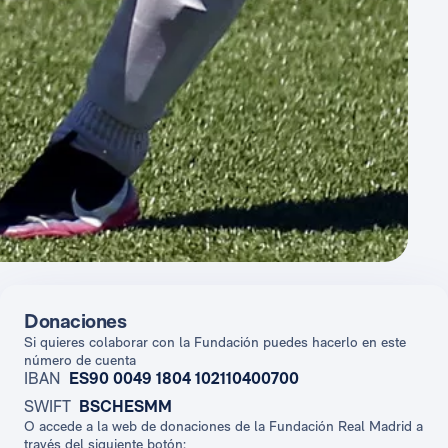
Donaciones
Si quieres colaborar con la Fundación puedes hacerlo en este
número de cuenta
IBAN
ES90 0049 1804 102110400700
SWIFT
BSCHESMM
O accede a la web de donaciones de la Fundación Real Madrid a
través del siguiente botón: