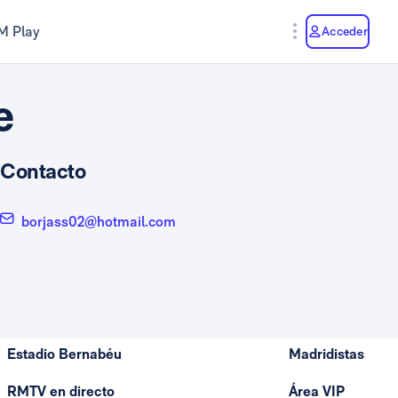
M Play
Acceder
e
Contacto
borjass02@hotmail.com
Estadio Bernabéu
Madridistas
RMTV en directo
Área VIP