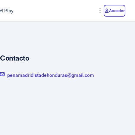
M Play
Acceder
Contacto
penamadridistadehonduras@gmail.com