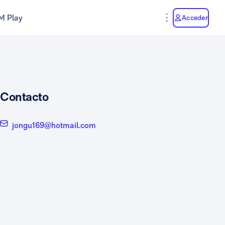
M Play
Acceder
Contacto
jongu169@hotmail.com