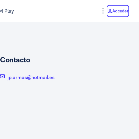
M Play
Acceder
Contacto
jp.armas@hotmail.es