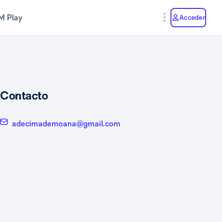
M Play
Acceder
Contacto
adecimademoana@gmail.com