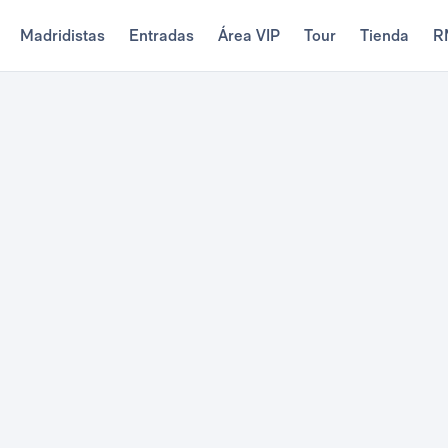
Madridistas
Entradas
Área VIP
Tour
Tienda
R