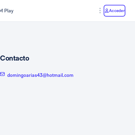
M Play
Acceder
Contacto
domingoarias43@hotmail.com