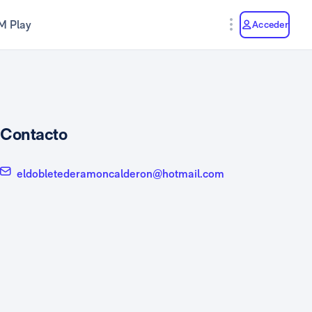
M Play
Acceder
Contacto
eldobletederamoncalderon@hotmail.com