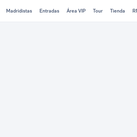
Madridistas
Entradas
Área VIP
Tour
Tienda
R