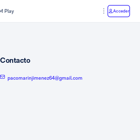
M Play
Acceder
Contacto
pacomarinjimenez64@gmail.com