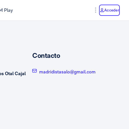
M Play
Acceder
Contacto
madridistasalo@gmail.com
os Otal Cajal