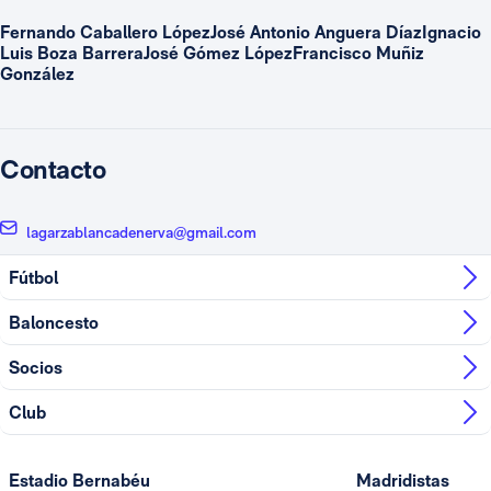
Fernando Caballero LópezJosé Antonio Anguera DíazIgnacio
Luis Boza BarreraJosé Gómez LópezFrancisco Muñiz
González
Contacto
lagarzablancadenerva@gmail.com
Fútbol
Baloncesto
Socios
Club
Estadio Bernabéu
Madridistas