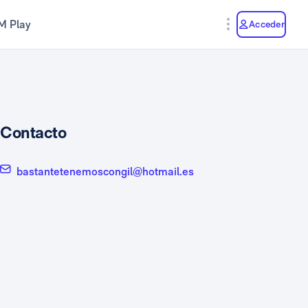
M Play
Acceder
Contacto
bastantetenemoscongil@hotmail.es