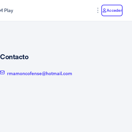
M Play
Acceder
Contacto
rmamoncofense@hotmail.com