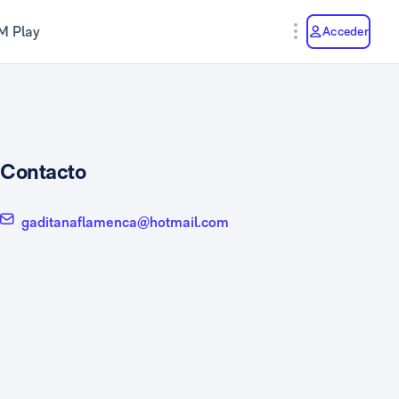
M Play
Acceder
Contacto
gaditanaflamenca@hotmail.com