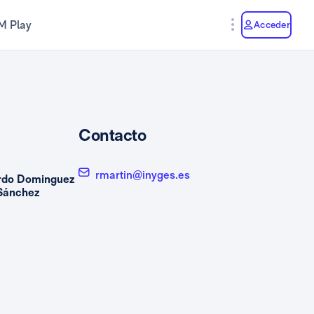
M Play
Acceder
Contacto
rmartin@inyges.es
rdo Dominguez
 Sánchez