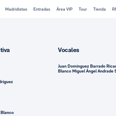
Madridistas
Entradas
Área VIP
Tour
Tienda
R
tiva
Vocales
Juan Dominguez Barrado Rica
Blanco Miguel Ángel Andrade
driguez
o Blanco