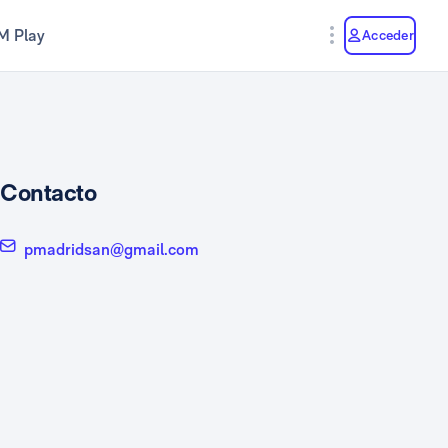
M Play
Acceder
Contacto
pmadridsan@gmail.com