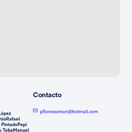
Contacto
pfloressimon@hotmail.com
López
niaRafael
 PintadoPepi
do TebaManuel