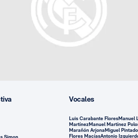
tiva
Vocales
Luis Carabante FloresManuel 
MartínezManuel Martínez Polo
Marañón ArjonaMiguel Pintado
Flores MacíasAntonio Izquier
es Simon