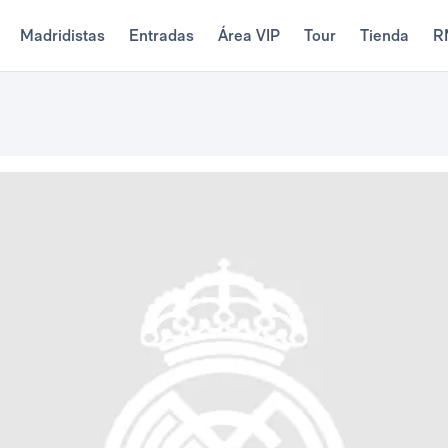
Madridistas
Entradas
Área VIP
Tour
Tienda
R