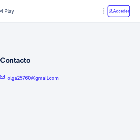
M Play
Acceder
Contacto
olga25760@gmail.com