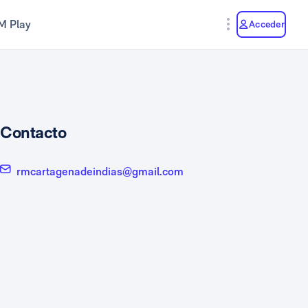
M Play
Acceder
Contacto
rmcartagenadeindias@gmail.com