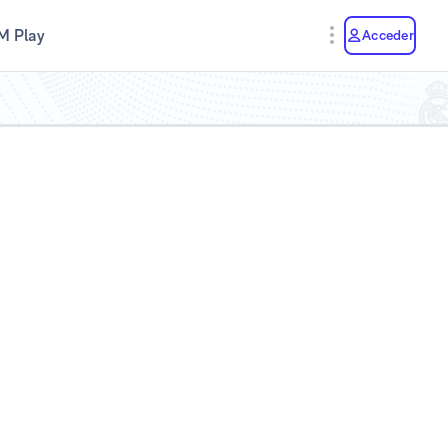
M Play
Acceder