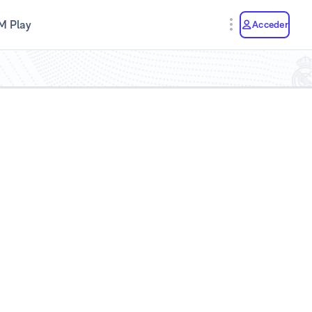
M Play
Acceder