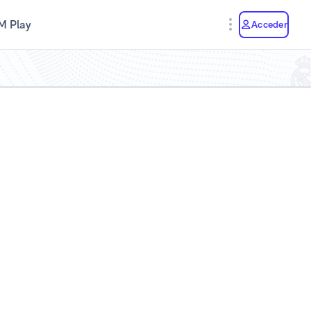
M Play
Acceder