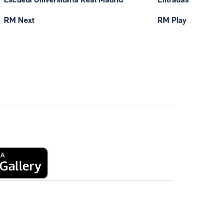
RM Next
RM Play