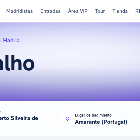
Madridistas
Entradas
Área VIP
Tour
Tienda
R
l Madrid
alho
o
Lugar de nacimiento
rto Silveira de
Amarante (Portugal)