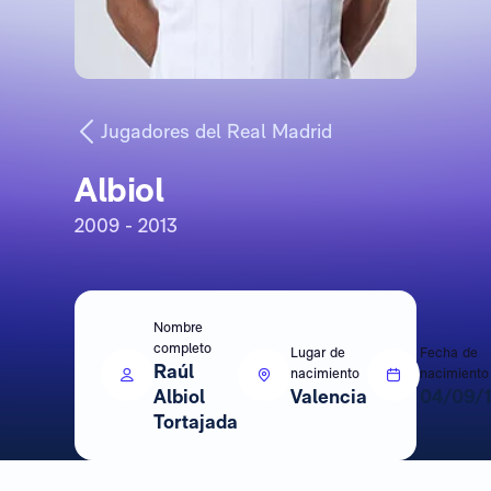
Jugadores del Real Madrid
Albiol
2009 - 2013
Nombre
completo
Lugar de
Fecha de
Raúl
nacimiento
nacimiento
Albiol
Valencia
04/09/
Tortajada