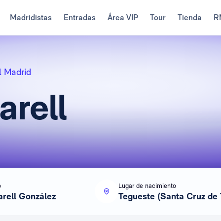
Madridistas
Entradas
Área VIP
Tour
Tienda
R
l Madrid
rell
o
Lugar de nacimiento
rell González
Tegueste (Santa Cruz de 