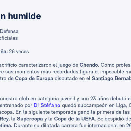
un humilde
Defensa
ficiales
aña:
26 veces
acrificio caracterizaron el juego de
Chendo
. Como profes
tre sus momentos más recordados figura el impecable ma
tro de
Copa de Europa
disputado en el
Santiago Berna
 nuestro club en categoría juvenil y con 23 años debutó e
o entrenado por
Di Stéfano
quedó subcampeón en Liga, 
ecopa. En la siguiente temporada ganó la primera de las
Rey,
la
Supercopa
y la
Copa de la UEFA
. Se despidió de
tima
.
Durante su dilatada carrera fue internacional en 2