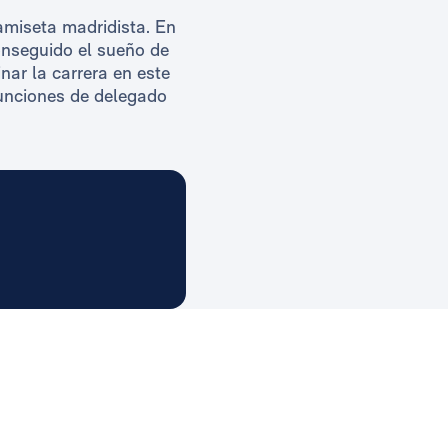
camiseta madridista. En
onseguido el sueño de
ar la carrera en este
funciones de delegado
l Madrid
l Madrid