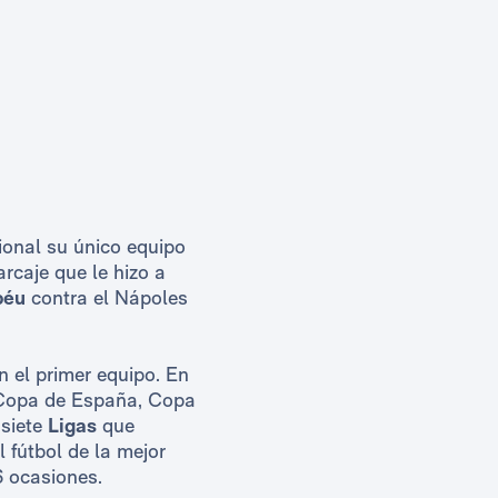
ional su único equipo
rcaje que le hizo a
béu
contra el Nápoles
n el primer equipo. En
Copa de España, Copa
 siete
Ligas
que
l fútbol de la mejor
6 ocasiones.