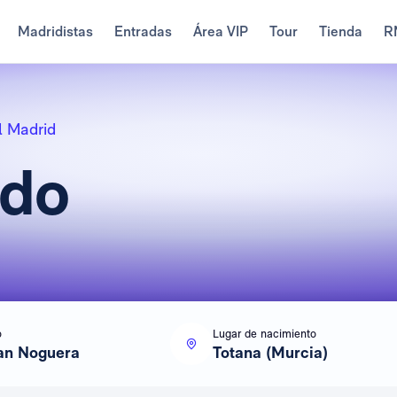
Madridistas
Entradas
Área VIP
Tour
Tienda
R
l Madrid
do
o
Lugar de nacimiento
an Noguera
Totana (Murcia)