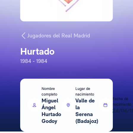
Jugadores del Real Madrid
Hurtado
1984 - 1984
Nombre
Lugar de
completo
nacimiento
Fecha de
Miguel
Valle de
nacimiento
Ángel
la
24/04/1
Hurtado
Serena
Godoy
(Badajoz)