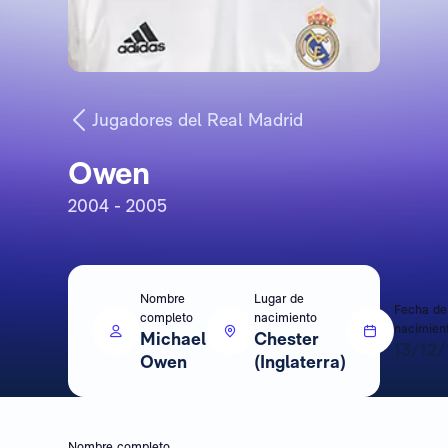
Jugadores del Real Madrid
Owen
2004 - 2005
Nombre
Lugar de
Fecha de
completo
nacimiento
nacimien
Michael
Chester
13/12/
Owen
(Inglaterra)
Nombre completo