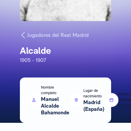
Jugadores del Real Madrid
Alcalde
1905 - 1907
Nombre
Lugar de
completo
Fecha 
nacimiento
Manuel
nacimi
Madrid
Alcalde
10/1
(España)
Bahamonde